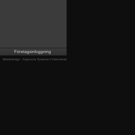
Företagsinloggning
Webbdesign - Argonova Systems
/
Visiondesk