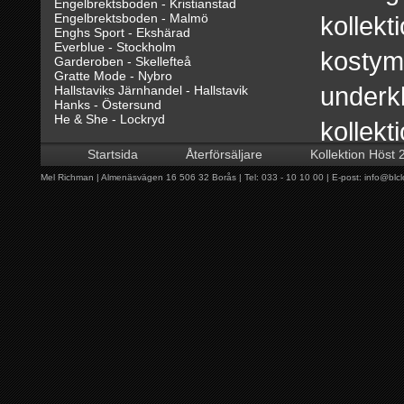
Engelbrektsboden - Kristianstad
Engelbrektsboden - Malmö
kollekt
Enghs Sport - Ekshärad
Everblue - Stockholm
kostyme
Garderoben - Skellefteå
Gratte Mode - Nybro
underkl
Hallstaviks Järnhandel - Hallstavik
Hanks - Östersund
He & She - Lockryd
kollekt
Hedbergs - Torsby
Hylkegården - Simrishamn
Startsida
Återförsäljare
Kollektion Höst 
richman, Shopinshop har tagits
Jiges - Ånge
Klädhuset BA:s - Åsele
Mel Richman | Almenäsvägen 16 506 32 Borås | Tel: 033 - 10 10 00 | E-post:
info@blcl
Klädkällaren - Bohus
profilera MR, mel richman, se
Kurvans Tyg & Kläder - Idre
Landelius Herr - Karlsborg
butiken. Konceptet ger våra lo
Megahuset - Örebro
Modebacka - Dala-Järna
Märkesportalen - Östra Karup
att profilera sin butik och ök
Nice - Töcksfors
Niklas Klädshop - Örnsköldsvik
Richman.
NO - FA - Uppsala
Primo Kläder - Rättvik
PSS - Arlanda Stad
Qriss - Åhus
Rydèns Fashion - Lidköping
Här presenterar vi våra återför
Snäckan - Löttorp
Standard Herrkläder - Uddevalla