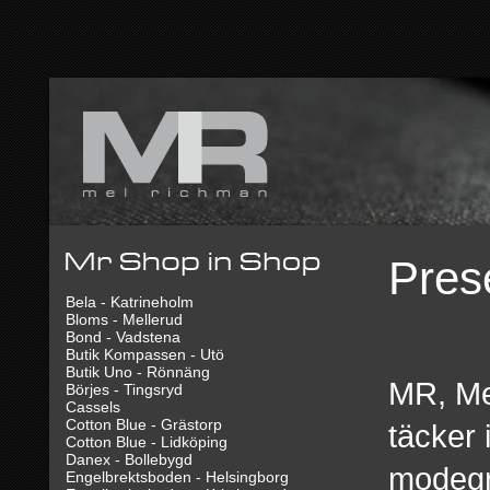
Pres
Bela - Katrineholm
Bloms - Mellerud
Bond - Vadstena
Butik Kompassen - Utö
Butik Uno - Rönnäng
MR, Me
Börjes - Tingsryd
Cassels
Cotton Blue - Grästorp
täcker
Cotton Blue - Lidköping
Danex - Bollebygd
modegra
Engelbrektsboden - Helsingborg