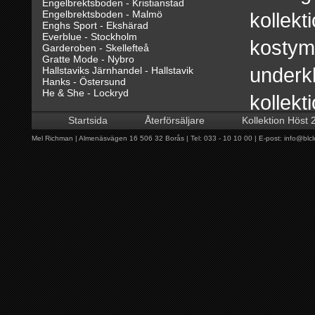
Engelbrektsboden - Kristianstad
Engelbrektsboden - Malmö
kollekt
Enghs Sport - Ekshärad
Everblue - Stockholm
kostyme
Garderoben - Skellefteå
Gratte Mode - Nybro
underkl
Hallstaviks Järnhandel - Hallstavik
Hanks - Östersund
He & She - Lockryd
kollekt
Hedbergs - Torsby
Hylkegården - Simrishamn
Startsida
Återförsäljare
Kollektion Höst 
richman, Shopinshop har tagits
Jiges - Ånge
Klädhuset BA:s - Åsele
Mel Richman | Almenäsvägen 16 506 32 Borås | Tel: 033 - 10 10 00 | E-post:
info@blcl
Klädkällaren - Bohus
profilera MR, mel richman, se
Kurvans Tyg & Kläder - Idre
Landelius Herr - Karlsborg
butiken. Konceptet ger våra lo
Megahuset - Örebro
Modebacka - Dala-Järna
Märkesportalen - Östra Karup
att profilera sin butik och ök
Nice - Töcksfors
Niklas Klädshop - Örnsköldsvik
Richman.
NO - FA - Uppsala
Primo Kläder - Rättvik
PSS - Arlanda Stad
Qriss - Åhus
Rydèns Fashion - Lidköping
Här presenterar vi våra återför
Snäckan - Löttorp
Standard Herrkläder - Uddevalla