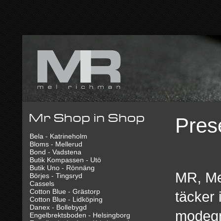
Pres
Bela - Katrineholm
Bloms - Mellerud
Bond - Vadstena
Butik Kompassen - Utö
Butik Uno - Rönnäng
MR, Me
Börjes - Tingsryd
Cassels
Cotton Blue - Grästorp
täcker
Cotton Blue - Lidköping
Danex - Bollebygd
modegra
Engelbrektsboden - Helsingborg