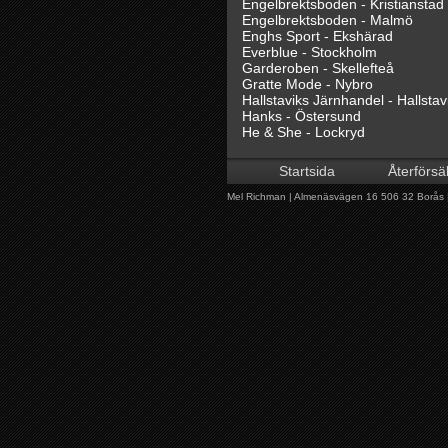
Engelbrektsboden - Kristianstad
Engelbrektsboden - Malmö
Enghs Sport - Ekshärad
Everblue - Stockholm
Garderoben - Skellefteå
Gratte Mode - Nybro
Hallstaviks Järnhandel - Hallstav
Hanks - Östersund
He & She - Lockryd
Hedbergs - Torsby
Hylkegården - Simrishamn
Startsida
Återförsä
Jiges - Ånge
Klädhuset BA:s - Åsele
Mel Richman | Almenäsvägen 16 506 32 Borås | 
Klädkällaren - Bohus
Kurvans Tyg & Kläder - Idre
Landelius Herr - Karlsborg
Megahuset - Örebro
Modebacka - Dala-Järna
Märkesportalen - Östra Karup
Nice - Töcksfors
Niklas Klädshop - Örnsköldsvik
NO - FA - Uppsala
Primo Kläder - Rättvik
PSS - Arlanda Stad
Qriss - Åhus
Rydèns Fashion - Lidköping
Snäckan - Löttorp
Standard Herrkläder - Uddevalla