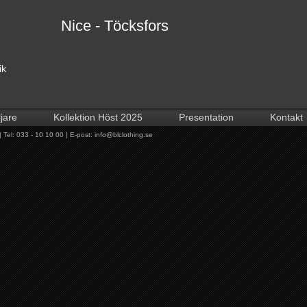
Nice - Töcksfors
ik
ljare
Kollektion Höst 2025
Presentation
Kontakt
Tel: 033 - 10 10 00 | E-post:
info@blclothing.se