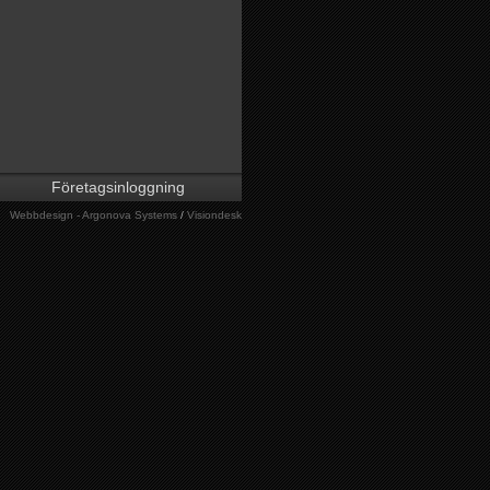
Företagsinloggning
Webbdesign - Argonova Systems
/
Visiondesk