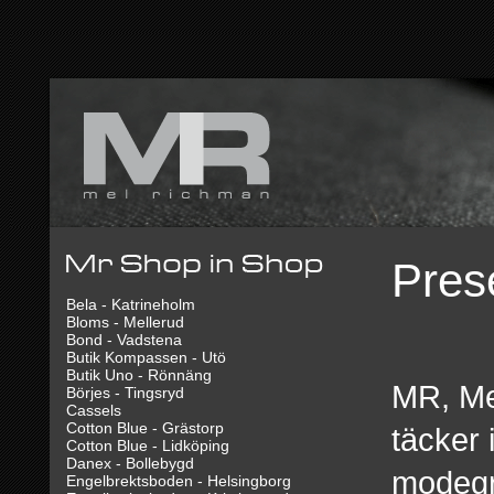
Pres
Bela - Katrineholm
Bloms - Mellerud
Bond - Vadstena
Butik Kompassen - Utö
Butik Uno - Rönnäng
MR, Me
Börjes - Tingsryd
Cassels
Cotton Blue - Grästorp
täcker
Cotton Blue - Lidköping
Danex - Bollebygd
modegra
Engelbrektsboden - Helsingborg