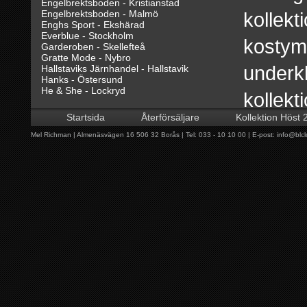
Engelbrektsboden - Kristianstad
Engelbrektsboden - Malmö
kollekt
Enghs Sport - Ekshärad
Everblue - Stockholm
kostyme
Garderoben - Skellefteå
Gratte Mode - Nybro
underkl
Hallstaviks Järnhandel - Hallstavik
Hanks - Östersund
He & She - Lockryd
kollekt
Hedbergs - Torsby
Hylkegården - Simrishamn
Startsida
Återförsäljare
Kollektion Höst 
richman, Shopinshop har tagits
Jiges - Ånge
Klädhuset BA:s - Åsele
Mel Richman | Almenäsvägen 16 506 32 Borås | Tel: 033 - 10 10 00 | E-post:
info@blcl
Klädkällaren - Bohus
profilera MR, mel richman, se
Kurvans Tyg & Kläder - Idre
Landelius Herr - Karlsborg
butiken. Konceptet ger våra lo
Megahuset - Örebro
Modebacka - Dala-Järna
Märkesportalen - Östra Karup
att profilera sin butik och ök
Nice - Töcksfors
Niklas Klädshop - Örnsköldsvik
Richman.
NO - FA - Uppsala
Primo Kläder - Rättvik
PSS - Arlanda Stad
Qriss - Åhus
Rydèns Fashion - Lidköping
Här presenterar vi våra återför
Snäckan - Löttorp
Standard Herrkläder - Uddevalla