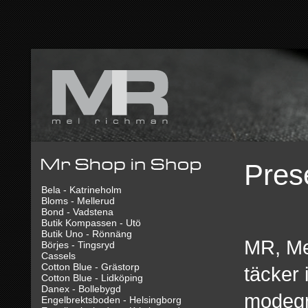
Pres
Bela - Katrineholm
Bloms - Mellerud
Bond - Vadstena
Butik Kompassen - Utö
Butik Uno - Rönnäng
MR, Me
Börjes - Tingsryd
Cassels
Cotton Blue - Grästorp
täcker
Cotton Blue - Lidköping
Danex - Bollebygd
modegra
Engelbrektsboden - Helsingborg